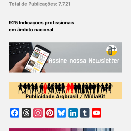
Total de Publicações:
7.721
925 Indicações profissionais
em âmbito nacional
Facebook
Threads
Instagram
Pinterest
Bluesky
LinkedIn
Tumblr
YouTu
Chann