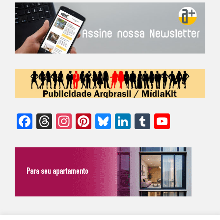
Facebook
Threads
Instagram
Pinterest
Bluesky
LinkedIn
Tumblr
YouTu
Chann