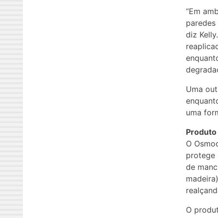
“Em ambi
paredes 
diz Kell
reaplica
enquanto
degrada
Uma outr
enquanto
uma form
Produto
O Osmoco
protege 
de manch
madeira)
realçand
O produt