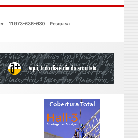
er
11 973-636-630
Pesquisa