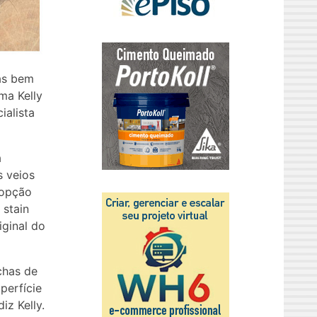
as bem
ma Kelly
ialista
a
s veios
 opção
 stain
iginal do
chas de
perfície
iz Kelly.