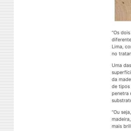
“Os doi
diferent
Lima, co
no trata
Uma das 
superfíc
da madei
de tipos
penetra 
substrat
“Ou seja
madeira,
mais bri