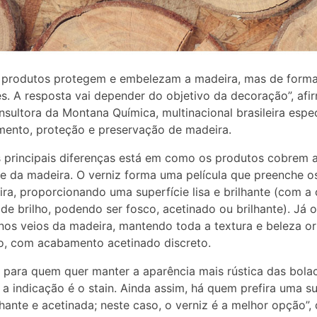
s produtos protegem e embelezam a madeira, mas de form
es. A resposta vai depender do objetivo da decoração”, afir
nsultora da Montana Química, multinacional brasileira espec
mento, proteção e preservação de madeira.
principais diferenças está em como os produtos cobrem 
ie da madeira. O verniz forma uma película que preenche o
ra, proporcionando uma superfície lisa e brilhante (com a
 de brilho, podendo ser fosco, acetinado ou brilhante). Já o
nos veios da madeira, mantendo toda a textura e beleza or
o, com acabamento acetinado discreto.
, para quem quer manter a aparência mais rústica das bola
 a indicação é o stain. Ainda assim, há quem prefira uma su
lhante e acetinada; neste caso, o verniz é a melhor opção”, d