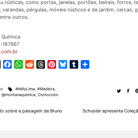
u rústicas, como portas, janelas, portões, beirais, forros, t
 varandas, pérgulas, móveis rústicos e de jardim, cercas, 
entre outros.
 Química
0-167667
.com.br
X
F
W
R
T
P
B
T
S
a
h
e
h
i
l
u
h
c
a
d
r
n
u
m
a
to
#KellyLima
,
#Madeira
,
e
t
d
e
t
e
b
r
,
@montanaquimica
,
Osmocolor
b
s
i
a
e
s
l
e
o
A
t
d
r
k
r
to sobre a paisagem de Bruno
Schuster apresenta Coleç
o
p
s
e
y
k
p
s
t