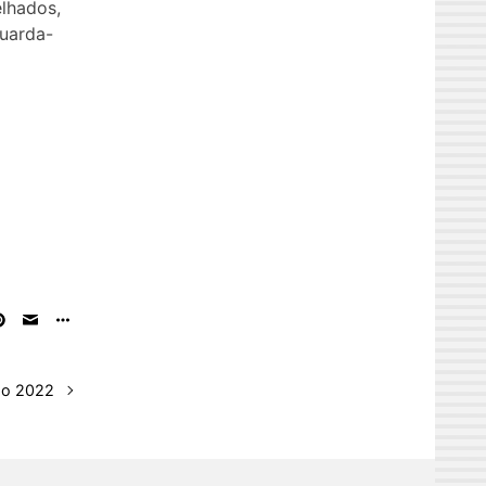
elhados,
guarda-
ão 2022