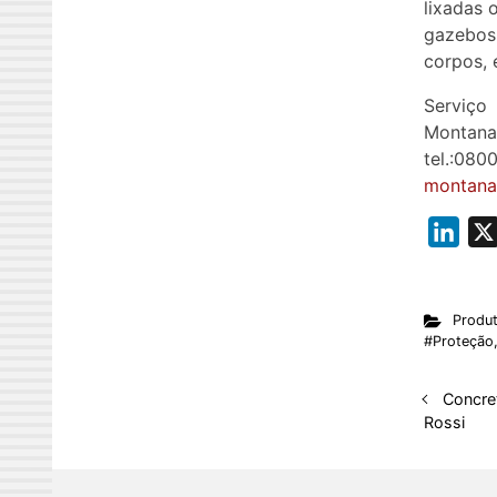
lixadas o
gazebos,
corpos, 
Serviço
Montana
tel.:080
montana
L
i
n
Produ
k
#Proteção
e
d
Concre
I
Rossi
n