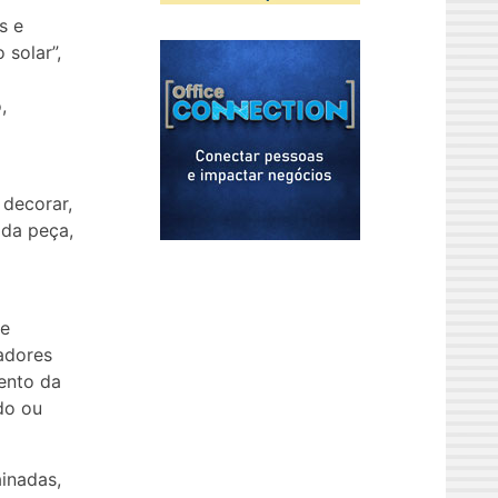
s e
 solar”,
,
 decorar,
 da peça,
ue
adores
ento da
do ou
ainadas,