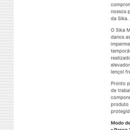
compromi
nossos p
da Sika.
O Sika M
danos as
impermea
temporár
realizad
elevador
lençol fr
Pronto p
de traba
componen
produto 
protegid
Modo de
• Passo 