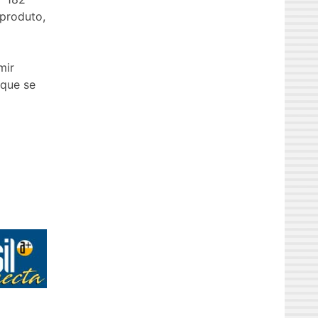
produto,
mir
 que se