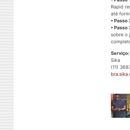
Rapid re
até form
• Passo 
• Passo 
sobre o 
complet
Serviço:
Sika
(11) 36
bra.sika