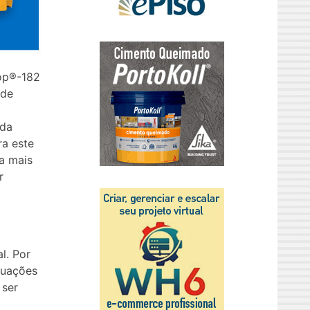
op®-182
 de
 da
ra este
ca mais
r
l. Por
ituações
 ser