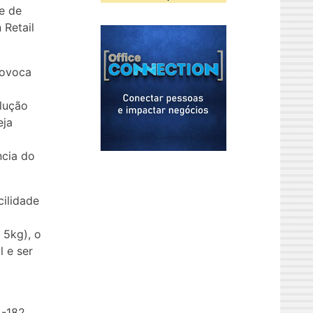
e de
 Retail
rovoca
lução
eja
ncia do
ilidade
 5kg), o
 e ser
 -182