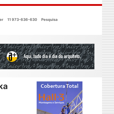
er
11 973-636-630
Pesquisa
ka