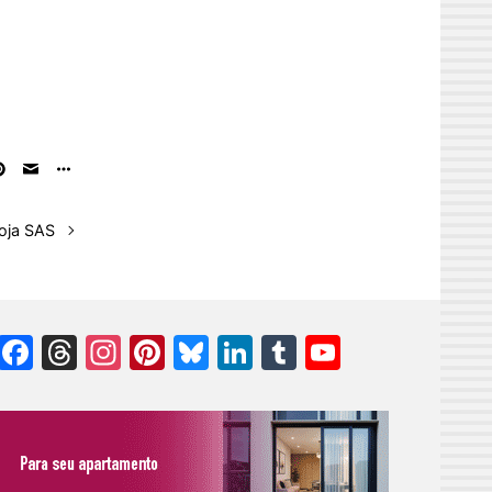
oja SAS
Facebook
Threads
Instagram
Pinterest
Bluesky
LinkedIn
Tumblr
YouTube
Channel