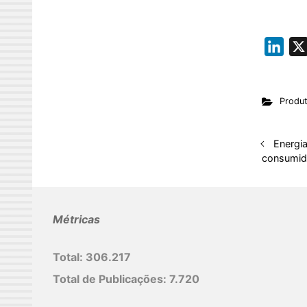
L
i
n
Produ
k
e
d
Energi
consumid
I
n
Métricas
Total:
306.217
Total de Publicações:
7.720