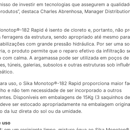
sso de investir em tecnologias que assegurem a qualidad
rodutos”, destaca Charles Abrenhosa, Manager Distribution
onotop®-182 Rapid é isento de cloreto e, portanto, não p
 ferragens da estrutura, sendo apropriado até mesmo para
bilizações com grande pressão hidráulica. Por ser uma so
ia, o produto permite que o reparo efetivo da infiltração s
o com calma. A argamassa pode ser utilizada em poços de
es, túneis, galerias, subsolos e outras estruturas sob influê
eático.
ara uso, o Sika Monotop®-182 Rapid proporciona maior fac
lho e não tem necessidade de ser incorporado a outros
tes. Disponíveis em embalagens de 15Kg (3 saquinhos de
deve ser estocado apropriadamente na embalagem original
o da luz direta do sol ou da umidade.
 uso
1:
em um recipiente limpo, misture água ao Sika Monotop®