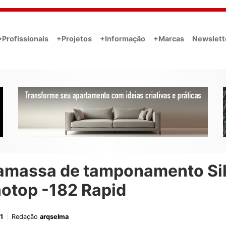
•Profissionais
+Projetos
+Informação
+Marcas
Newslett
amassa de tamponamento Si
otop -182 Rapid
1
Redação
arqselma