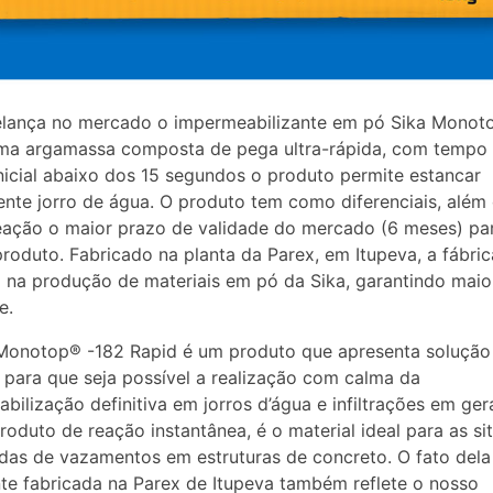
relança no mercado o impermeabilizante em pó Sika Monot
uma argamassa composta de pega ultra-rápida, com tempo
nicial abaixo dos 15 segundos o produto permite estancar
nte jorro de água. O produto tem como diferenciais, além
eação o maior prazo de validade do mercado (6 meses) pa
produto. Fabricado na planta da Parex, em Itupeva, a fábri
na produção de materiais em pó da Sika, garantindo maio
e.
 Monotop® -182 Rapid é um produto que apresenta solução
 para que seja possível a realização com calma da
bilização definitiva em jorros d’água e infiltrações em gera
roduto de reação instantânea, é o material ideal para as s
das de vazamentos em estruturas de concreto. O fato dela
te fabricada na Parex de Itupeva também reflete o nosso