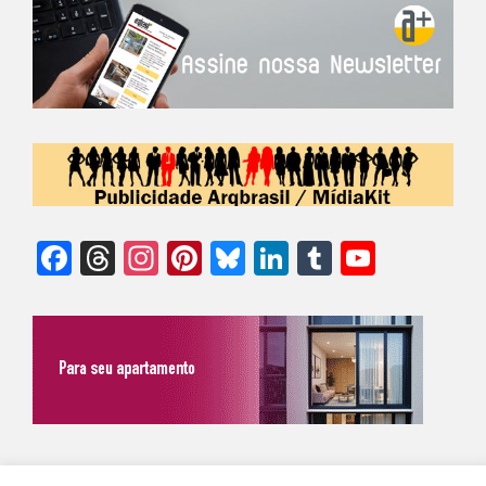
Facebook
Threads
Instagram
Pinterest
Bluesky
LinkedIn
Tumblr
YouTu
Chann
©Biz | São Paulo | Brasil | Arqbrasil: O espaço da arquitetura brasileira |