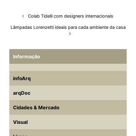
I
o
p
s
e
y
n
k
p
s
Colab Tidelli com designers internacionais
t
Lâmpadas Lorenzetti ideais para cada ambiente da casa
Informação
infoArq
arqDoc
Cidades & Mercado
Visual