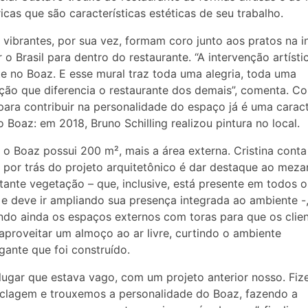
icas que são características estéticas de seu trabalho.
 vibrantes, por sua vez, formam coro junto aos pratos na 
r o Brasil para dentro do restaurante. “A intervenção artísti
e no Boaz. E esse mural traz toda uma alegria, toda uma
ação que diferencia o restaurante dos demais”, comenta. Co
 para contribuir na personalidade do espaço já é uma caract
o Boaz: em 2018, Bruno Schilling realizou pintura no local.
 o Boaz possui 200 m², mais a área externa. Cristina conta
 por trás do projeto arquitetônico é dar destaque ao meza
ante vegetação – que, inclusive, está presente em todos o
e deve ir ampliando sua presença integrada ao ambiente -
ndo ainda os espaços externos com toras para que os clie
proveitar um almoço ao ar livre, curtindo o ambiente
ante que foi construído.
lugar que estava vago, com um projeto anterior nosso. Fi
clagem e trouxemos a personalidade do Boaz, fazendo a