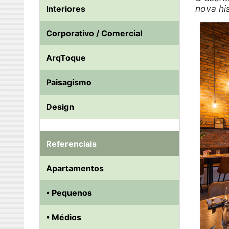
nova hi
Interiores
Corporativo / Comercial
ArqToque
Paisagismo
Design
Referenciais
Apartamentos
• Pequenos
• Médios