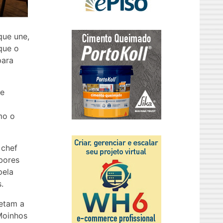
que une,
que o
para
de
mo o
 chef
bores
pela
.
letam a
Moinhos