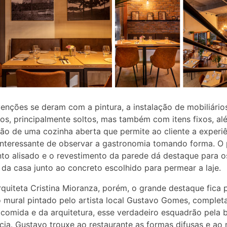
venções se deram com a pintura, a instalação de mobiliári
ros, principalmente soltos, mas também com itens fixos, a
ão de uma cozinha aberta que permite ao cliente a experi
nteressante de observar a gastronomia tomando forma. O 
to alisado e o revestimento da parede dá destaque para os
s da casa junto ao concreto escolhido para permear a laje.
rquiteta Cristina Mioranza, porém, o grande destaque fica 
 mural pintado pelo artista local Gustavo Gomes, complet
 comida e da arquitetura, esse verdadeiro esquadrão pela 
cia. Gustavo trouxe ao restaurante as formas difusas e a