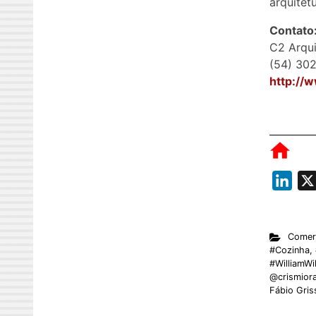
arquitet
Contato
C2 Arqui
(54) 30
http://
L
i
n
Comerc
k
#Cozinha
,
e
#WilliamWil
@crismior
d
Fábio Gris
I