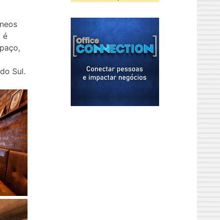
âneos
 é
spaço,
do Sul.