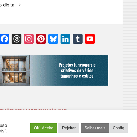
 digital
Facebook
Threads
Instagram
Pinterest
Bluesky
LinkedIn
Tumblr
YouTube
Channel
DIÇÕES GERAIS DE PUBLICAÇÃO (CGP
)
 uso
OK. Aceito
Rejeitar
Saiba+mais
Config
is".