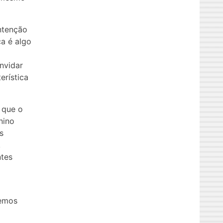
intenção
ca é algo
nvidar
erística
 que o
nino
s
,
ntes
zemos