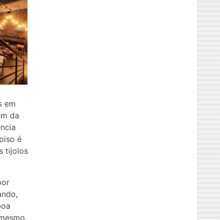
os em
lém da
ência
piso é
 tijolos
por
ando,
boa
o mesmo