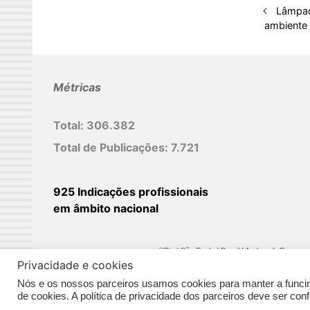
n
Lâmpad
ambiente
Métricas
Total:
306.382
Total de Publicações:
7.721
925 Indicações profissionais
em âmbito nacional
©Biz | São Paulo | Brasil | Arqbrasil: O espaç
Privacidade e cookies
Nós e os nossos parceiros usamos cookies para manter a funcina
de cookies. A política de privacidade dos parceiros deve ser co