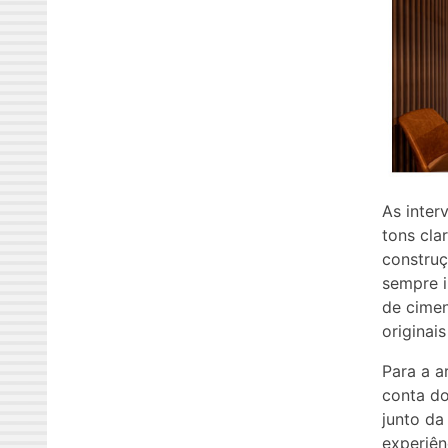
As inter
tons cla
construç
sempre i
de cimen
originai
Para a a
conta do
junto da
experiên