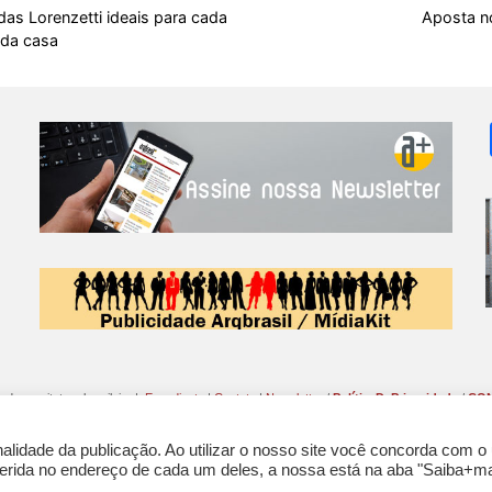
k
p
s
as Lorenzetti ideais para cada
Aposta no
t
 da casa
o da arquitetura brasileira |
Expediente
|
Contato
|
Newsletter
/
PolíticaDePrivacidade
/
CON
lidade da publicação. Ao utilizar o nosso site você concorda com o
nferida no endereço de cada um deles, a nossa está na aba "Saiba+ma