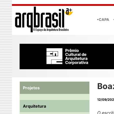
Skip to main content
•CAPA
Boaz
Projetos
12/09/202
Arquitetura
O escrit