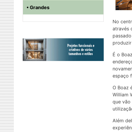
• Grandes
No centr
através 
passado 
produzir
É o Boaz
endereço
novament
espaço f
O Boaz é
William 
que vão 
utilizaç
Além del
experiên