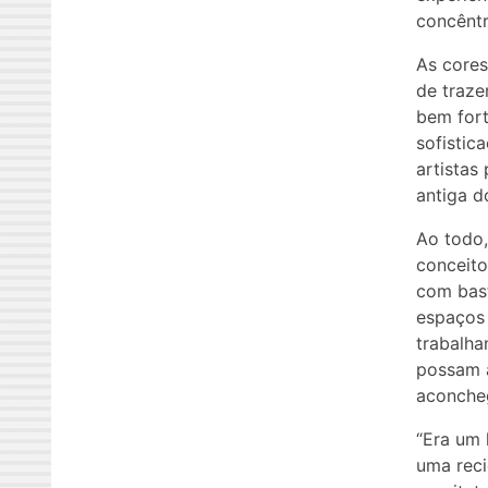
concêntr
As cores
de traze
bem fort
sofistic
artistas
antiga d
Ao todo,
conceito
com bast
espaços 
trabalha
possam a
aconcheg
“Era um 
uma reci