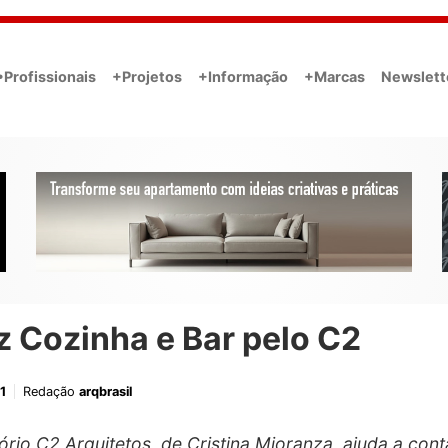
•Profissionais
+Projetos
+Informação
+Marcas
Newslett
 Cozinha e Bar pelo C2
1
Redação
arqbrasil
ório C2 Arquitetos, de Cristina Mioranza, ajuda a cont