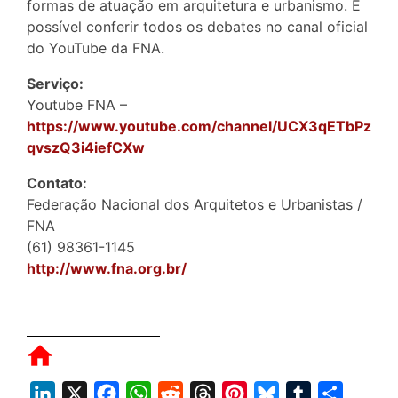
formas de atuação em arquitetura e urbanismo. É
possível conferir todos os debates no canal oficial
do YouTube da FNA.
Serviço:
Youtube FNA –
https://www.youtube.com/channel/UCX3qETbPz
qvszQ3i4iefCXw
Contato:
Federação Nacional dos Arquitetos e Urbanistas /
FNA
(61) 98361-1145
http://www.fna.org.br/
L
X
F
W
R
T
P
B
T
S