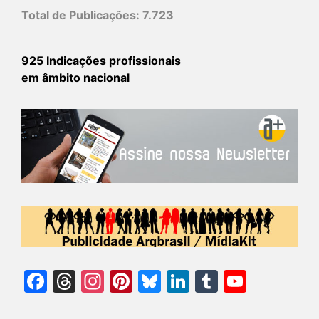
Total de Publicações:
7.723
925 Indicações profissionais
em âmbito nacional
Facebook
Threads
Instagram
Pinterest
Bluesky
LinkedIn
Tumblr
YouTu
Chann