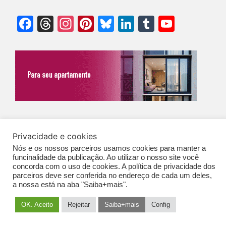
Facebook
Threads
Instagram
Pinterest
Bluesky
LinkedIn
Tumblr
YouTu
Chann
©Biz | São Paulo | Brasil | Arqbrasil: O espaço da arquitetura brasileira |
Privacidade e cookies
Expediente
|
Contato
|
Newsletter
/
PolíticaDePrivacidade
/
CONDIÇÕES
Nós e os nossos parceiros usamos cookies para manter a
GERAIS DE PUBLICAÇÃO (CGP
)
funcinalidade da publicação. Ao utilizar o nosso site você
concorda com o uso de cookies. A política de privacidade dos
parceiros deve ser conferida no endereço de cada um deles,
a nossa está na aba "Saiba+mais".
OK. Aceito
Rejeitar
Saiba+mais
Config