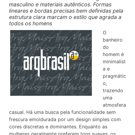
masculino e materiais autênticos. Formas
lineares e bordas precisas bem definidas pela
estrutura clara marcam o estilo que agrada a
todos os homens
O
banheiro
do
homem é
minimalist
a e
pragmátic
o,
trazendo
uma
atmosfera
casual. Há uma busca pela funcionalidade sem
frescura emoldurada por um design simples com
cores discretas e dominantes. Enquanto as
mulheres geralmente preferem tons suaves, os