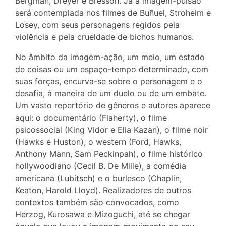
Bergman, Dreyer e Bresson. Já a imagem-pulsão
será contemplada nos filmes de Buñuel, Stroheim e
Losey, com seus personagens regidos pela
violência e pela crueldade de bichos humanos.
No âmbito da imagem-ação, um meio, um estado
de coisas ou um espaço-tempo determinado, com
suas forças, encurva-se sobre o personagem e o
desafia, à maneira de um duelo ou de um embate.
Um vasto repertório de gêneros e autores aparece
aqui: o documentário (Flaherty), o filme
psicossocial (King Vidor e Elia Kazan), o filme noir
(Hawks e Huston), o western (Ford, Hawks,
Anthony Mann, Sam Peckinpah), o filme histórico
hollywoodiano (Cecil B. De Mille), a comédia
americana (Lubitsch) e o burlesco (Chaplin,
Keaton, Harold Lloyd). Realizadores de outros
contextos também são convocados, como
Herzog, Kurosawa e Mizoguchi, até se chegar