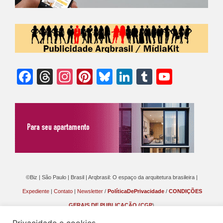
Facebook
Threads
Instagram
Pinterest
Bluesky
LinkedIn
Tumblr
YouTu
Chann
©Biz | São Paulo | Brasil | Arqbrasil: O espaço da arquitetura brasileira |
Expediente
|
Contato
|
Newsletter
/
PolíticaDePrivacidade
/
CONDIÇÕES
GERAIS DE PUBLICAÇÃO (CGP
)