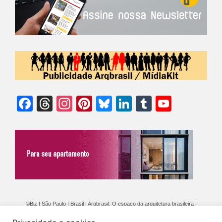
Facebook
Threads
Instagram
Pinterest
Bluesky
LinkedIn
Tumblr
YouTu
Chann
©Biz | São Paulo | Brasil | Arqbrasil: O espaço da arquitetura brasileira |
Expediente
|
Contato
|
Newsletter
/
PolíticaDePrivacidade
/
CONDIÇÕES