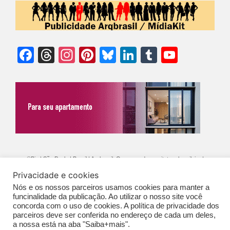
Facebook
Threads
Instagram
Pinterest
Bluesky
LinkedIn
Tumblr
YouTu
Chann
©Biz | São Paulo | Brasil | Arqbrasil: O espaço da arquitetura brasileira |
Expediente
|
Contato
|
Newsletter
/
PolíticaDePrivacidade
/
CONDIÇÕES
Privacidade e cookies
Nós e os nossos parceiros usamos cookies para manter a
GERAIS DE PUBLICAÇÃO (CGP
)
funcinalidade da publicação. Ao utilizar o nosso site você
concorda com o uso de cookies. A política de privacidade dos
parceiros deve ser conferida no endereço de cada um deles,
a nossa está na aba "Saiba+mais".