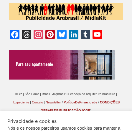
Facebook
Threads
Instagram
Pinterest
Bluesky
LinkedIn
Tumblr
YouTu
Chann
©Biz | São Paulo | Brasil | Arqbrasil: O espaço da arquitetura brasileira |
Expediente
|
Contato
|
Newsletter
/
PolíticaDePrivacidade
/
CONDIÇÕES
GERAIS DE PUBLICAÇÃO (CGP
)
Privacidade e cookies
Nós e os nossos parceiros usamos cookies para manter a