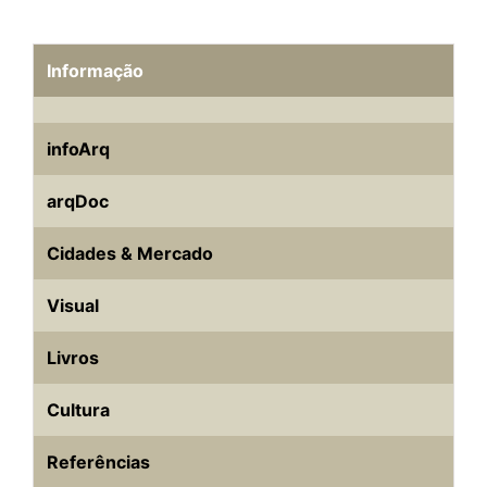
Informação
infoArq
arqDoc
Cidades & Mercado
Visual
Livros
Cultura
Referências