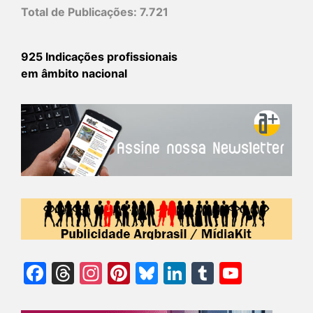
Total de Publicações:
7.721
925 Indicações profissionais
em âmbito nacional
Facebook
Threads
Instagram
Pinterest
Bluesky
LinkedIn
Tumblr
YouTu
Chann