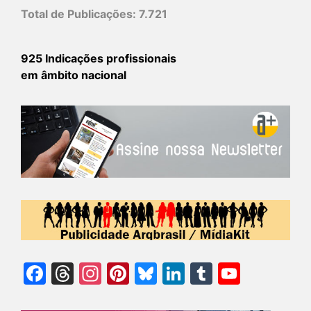
Total de Publicações:
7.721
925 Indicações profissionais
em âmbito nacional
Facebook
Threads
Instagram
Pinterest
Bluesky
LinkedIn
Tumblr
YouTu
Chann