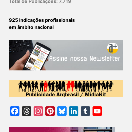
Total de Publicações:
7.719
925 Indicações profissionais
em âmbito nacional
Facebook
Threads
Instagram
Pinterest
Bluesky
LinkedIn
Tumblr
YouTu
Chann