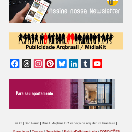
Facebook
Threads
Instagram
Pinterest
Bluesky
LinkedIn
Tumblr
YouTu
Chann
©Biz | São Paulo | Brasil | Arqbrasil: O espaço da arquitetura brasileira |
Expediente
|
Contato
|
Newsletter
/
PolíticaDePrivacidade
/
CONDIÇÕES