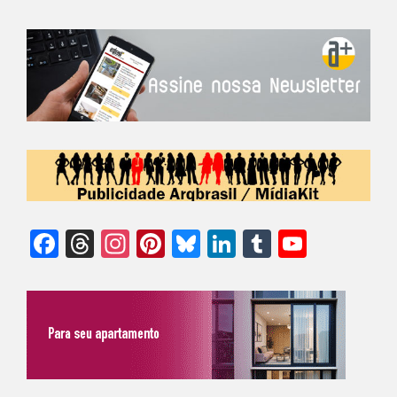
Facebook
Threads
Instagram
Pinterest
Bluesky
LinkedIn
Tumblr
YouTu
Chann