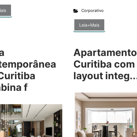
ais
Corporativo
Leia+Mais
a
Apartamento
temporânea
Curitiba com
Curitiba
layout integ..
bina f