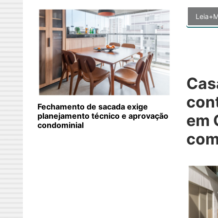
Leia+M
Cas
con
Fechamento de sacada exige
planejamento técnico e aprovação
em 
condominial
com