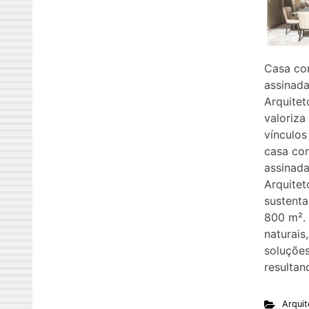
Casa co
assinada
Arquitet
valoriza
vínculos
casa co
assinada
Arquitet
sustenta
800 m². 
naturais
soluções
resulta
Arquit