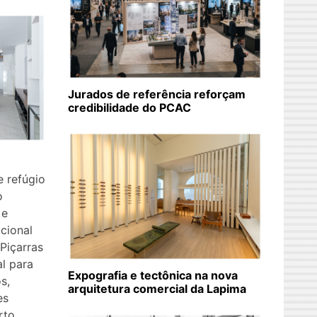
Jurados de referência reforçam
credibilidade do PCAC
e refúgio
o
 e
cional
Piçarras
al para
Expografia e tectônica na nova
s,
arquitetura comercial da Lapima
es
rto