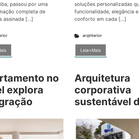
iba, passou por uma
soluções personalizadas q
rmação completa de
funcionalidade, elegância e
es assinada […]
conforto em cada […]
erior
arqInterior
ais
Leia+Mais
rtamento no
Arquitetura
l explora
corporativa
egração
sustentável 