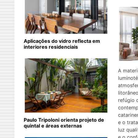
Aplicações do vidro reflecta em
interiores residenciais
A materi
luminoté
atmosfe
litorâne
refúgio 
contemp
catarin
Paulo Tripoloni orienta projeto de
e o tra
quintal e áreas externas
luz qual
e o conf