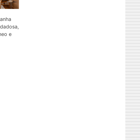
ganha
idadosa,
neo e