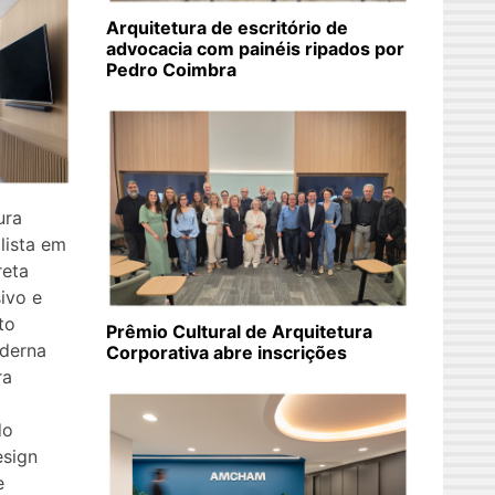
Arquitetura de escritório de
advocacia com painéis ripados por
Pedro Coimbra
ura
lista em
reta
sivo e
to
Prêmio Cultural de Arquitetura
moderna
Corporativa abre inscrições
ra
m
do
esign
e