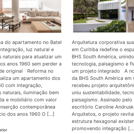
ma do apartamento no Batel
Arquitetura corporativa sus
integração, luz natural e
em Curitiba redefine o esp
s naturais para atualizar um
BHS South América, unindo
dos anos 1960 sem perder a
tecnologia, paisagismo e f
ade original Reforma no
um projeto integrado A n
ualiza um apartamento dos
da BHS South América em C
60 com integração,
recebeu projeto arquitetôn
s naturais, iluminação bem
uniu sustentabilidade, tecn
ída e mobiliário com valor
paisagismo. Assinado pelo
 Inserção contemporânea
escritório Caroline Andrus
cio dos anos 1960 O […]
Arquitetos, o projeto revita
estrutura hexagonal existen
promovendo integração […
erior