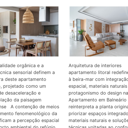
alidade orgânica e a
Arquitetura de interiores
cnica sensorial definem a
apartamento litoral redefin
ra deste apartamento
à beira-mar com integraçã
o, projetado como um
espacial, materiais naturais
de desaceleração e
protagonismo do design na
lação da paisagem
Apartamento em Balneário 
ense A contenção de meios
reinterpreta a planta origin
tamento fenomenológico da
priorizar espaços integrado
ificam a percepção espacial
materiais naturais e soluçõ
orto ambiental do refúgio.
técnicas voltadas ao confo