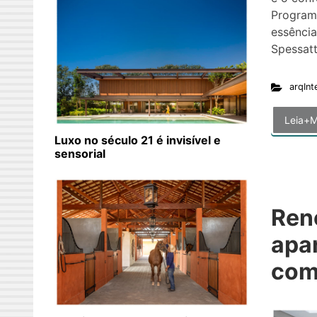
Program
essência
Spessat
arqInt
Leia+M
Luxo no século 21 é invisível e
sensorial
Ren
apa
com