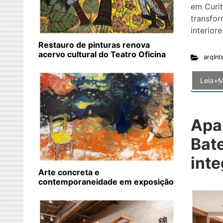
em Curit
transfo
interior
Restauro de pinturas renova
acervo cultural do Teatro Oficina
arqInt
Leia+M
Apa
Bate
int
Arte concreta e
contemporaneidade em exposição