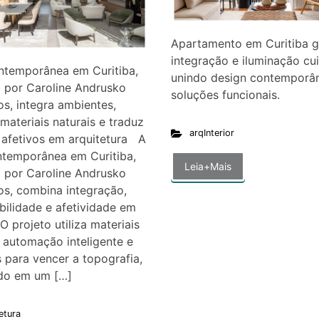
Apartamento em Curitiba 
integração e iluminação cu
ntemporânea em Curitiba,
unindo design contemporâ
 por Caroline Andrusko
soluções funcionais.
os, integra ambientes,
 materiais naturais e traduz
arqInterior
 afetivos em arquitetura A
ntemporânea em Curitiba,
Leia+Mais
 por Caroline Andrusko
os, combina integração,
bilidade e afetividade em
O projeto utiliza materiais
, automação inteligente e
 para vencer a topografia,
ndo em um […]
etura