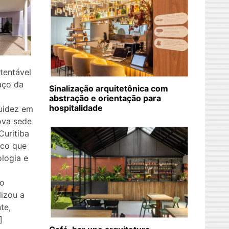
tentável
aço da
Sinalização arquitetônica com
abstração e orientação para
hospitalidade
luidez em
ova sede
uritiba
ico que
ologia e
ko
lizou a
te,
]