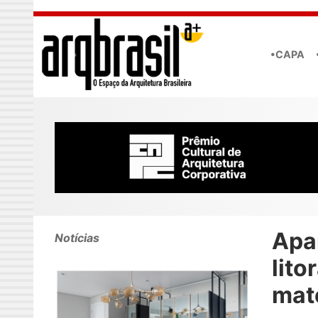
Skip to main content
•CAPA
Apa
Notícias
lito
mat