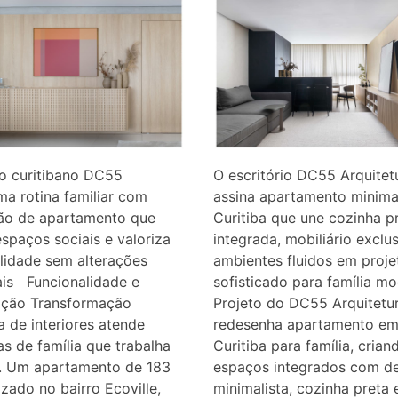
io curitibano DC55
O escritório DC55 Arquitet
ma rotina familiar com
assina apartamento minima
ão de apartamento que
Curitiba que une cozinha p
espaços sociais e valoriza
integrada, mobiliário exclu
lidade sem alterações
ambientes fluidos em proje
ais Funcionalidade e
sofisticado para família 
cação Transformação
Projeto do DC55 Arquitetu
 de interiores atende
redesenha apartamento e
 de família que trabalha
Curitiba para família, crian
. Um apartamento de 183
espaços integrados com d
izado no bairro Ecoville,
minimalista, cozinha preta 