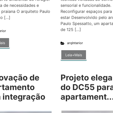
a de necessidades e
sensorial e funcionalidade.
 praiana O arquiteto Paulo
Reconfigurar espaços para
to […]
estar Desenvolvido pelo ar
Paulo Spessatto, um apar
de 125 […]
erior
ais
arqInterior
Leia+Mais
ovação de
Projeto eleg
rtamento
do DC55 par
 integração
apartament..