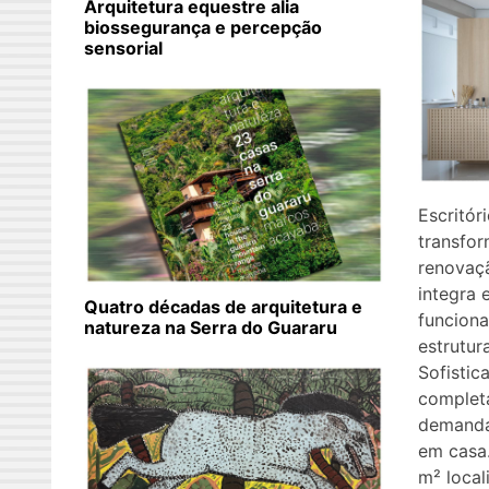
Arquitetura equestre alia
biossegurança e percepção
sensorial
Escritór
transfor
renovaç
integra 
Quatro décadas de arquitetura e
funciona
natureza na Serra do Guararu
estrutur
Sofisti
completa
demandas
em casa
m² local