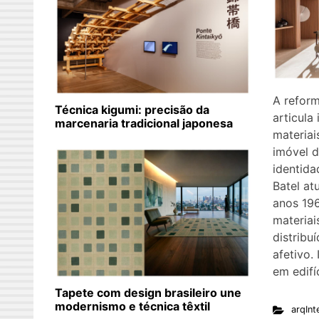
A refor
Técnica kigumi: precisão da
articula 
marcenaria tradicional japonesa
materiai
imóvel 
identid
Batel at
anos 19
materiai
distribu
afetivo.
em edifí
Tapete com design brasileiro une
modernismo e técnica têxtil
arqInt