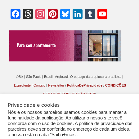
Facebook
Threads
Instagram
Pinterest
Bluesky
LinkedIn
Tumblr
YouTu
Chann
©Biz | São Paulo | Brasil | Arqbrasil: O espaço da arquitetura brasileira |
Expediente
|
Contato
|
Newsletter
/
PolíticaDePrivacidade
/
CONDIÇÕES
GERAIS DE PUBLICAÇÃO (CGP
)
Privacidade e cookies
Nós e os nossos parceiros usamos cookies para manter a
funcinalidade da publicação. Ao utilizar o nosso site você
concorda com o uso de cookies. A política de privacidade dos
parceiros deve ser conferida no endereço de cada um deles,
a nossa está na aba "Saiba+mais".