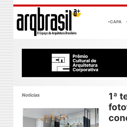
Skip to main content
•CAPA
1ª t
Notícias
foto
con