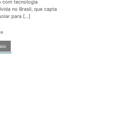
o com tecnologia
vida no Brasil, que capta
solar para […]
to
ais