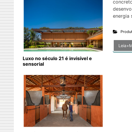
concret
desenvol
energia 
Produ
Leia+M
Luxo no século 21 é invisível e
sensorial