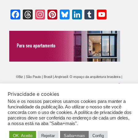
Facebook
Threads
Instagram
Pinterest
Bluesky
LinkedIn
Tumblr
YouTu
Chann
©Biz | São Paulo | Brasil | Arqbrasil: O espaço da arquitetura brasileira |
Expediente
|
Contato
|
Newsletter
/
PolíticaDePrivacidade
/
CONDIÇÕES
Privacidade e cookies
GERAIS DE PUBLICAÇÃO (CGP
)
Nós e os nossos parceiros usamos cookies para manter a
funcinalidade da publicação. Ao utilizar o nosso site você
concorda com o uso de cookies. A política de privacidade dos
parceiros deve ser conferida no endereço de cada um deles,
a nossa está na aba "Saiba+mais".
OK. Aceito
Rejeitar
Saiba+mais
Config