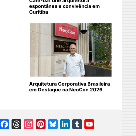
Café-bar une arquitetura
espontânea e convivência em
Curitiba
Arquitetura Corporativa Brasileira
em Destaque na NeoCon 2026
Facebook
Threads
Instagram
Pinterest
Bluesky
LinkedIn
Tumblr
YouTube
Channel