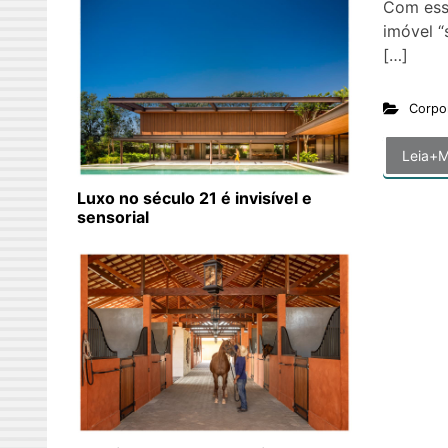
Com ess
imóvel “
[…]
Corpo
Leia+M
Luxo no século 21 é invisível e
sensorial