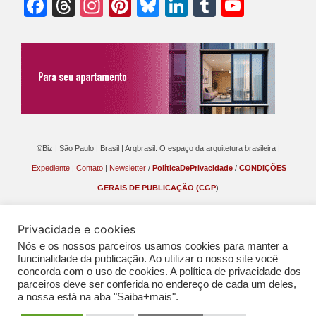
Facebook
Threads
Instagram
Pinterest
Bluesky
LinkedIn
Tumblr
YouTu
Chann
©Biz | São Paulo | Brasil | Arqbrasil: O espaço da arquitetura brasileira |
Expediente
|
Contato
|
Newsletter
/
PolíticaDePrivacidade
/
CONDIÇÕES
GERAIS DE PUBLICAÇÃO (CGP
)
Privacidade e cookies
Nós e os nossos parceiros usamos cookies para manter a
funcinalidade da publicação. Ao utilizar o nosso site você
concorda com o uso de cookies. A política de privacidade dos
parceiros deve ser conferida no endereço de cada um deles,
a nossa está na aba "Saiba+mais".