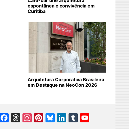
Café-bar une arquitetura
espontânea e convivência em
Curitiba
Arquitetura Corporativa Brasileira
em Destaque na NeoCon 2026
Facebook
Threads
Instagram
Pinterest
Bluesky
LinkedIn
Tumblr
YouTube
Channel