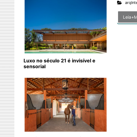
arqInt
Leia+M
Luxo no século 21 é invisível e
sensorial