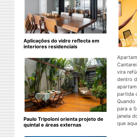
Aplicações do vidro reflecta em
interiores residenciais
Apartam
Cantarei
vira ref
dentro 
apartame
partida
Quando F
para a S
janela d
Paulo Tripoloni orienta projeto de
que aque
quintal e áreas externas