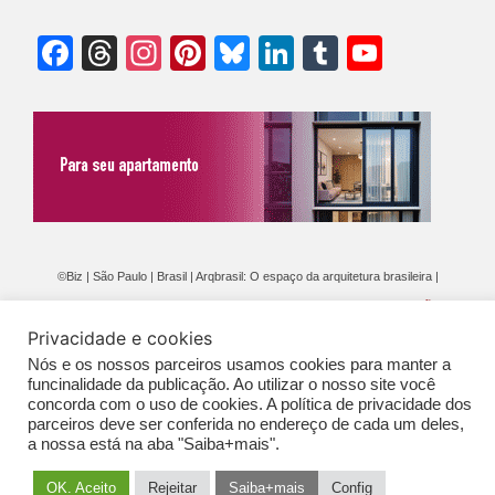
Facebook
Threads
Instagram
Pinterest
Bluesky
LinkedIn
Tumblr
YouTu
Chann
©Biz | São Paulo | Brasil | Arqbrasil: O espaço da arquitetura brasileira |
Expediente
|
Contato
|
Newsletter
/
PolíticaDePrivacidade
/
CONDIÇÕES
Privacidade e cookies
GERAIS DE PUBLICAÇÃO (CGP
)
Nós e os nossos parceiros usamos cookies para manter a
funcinalidade da publicação. Ao utilizar o nosso site você
concorda com o uso de cookies. A política de privacidade dos
parceiros deve ser conferida no endereço de cada um deles,
a nossa está na aba "Saiba+mais".
OK. Aceito
Rejeitar
Saiba+mais
Config