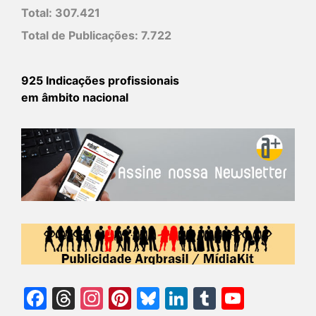
Total:
307.421
Total de Publicações:
7.722
925 Indicações profissionais
em âmbito nacional
Facebook
Threads
Instagram
Pinterest
Bluesky
LinkedIn
Tumblr
YouTu