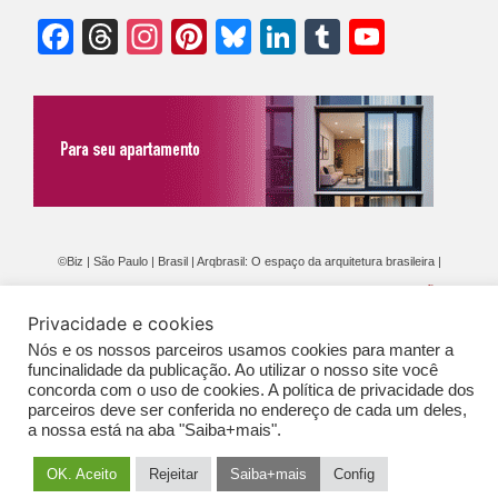
Facebook
Threads
Instagram
Pinterest
Bluesky
LinkedIn
Tumblr
YouTu
Chann
©Biz | São Paulo | Brasil | Arqbrasil: O espaço da arquitetura brasileira |
Expediente
|
Contato
|
Newsletter
/
PolíticaDePrivacidade
/
CONDIÇÕES
Privacidade e cookies
GERAIS DE PUBLICAÇÃO (CGP
)
Nós e os nossos parceiros usamos cookies para manter a
funcinalidade da publicação. Ao utilizar o nosso site você
concorda com o uso de cookies. A política de privacidade dos
parceiros deve ser conferida no endereço de cada um deles,
a nossa está na aba "Saiba+mais".
OK. Aceito
Rejeitar
Saiba+mais
Config