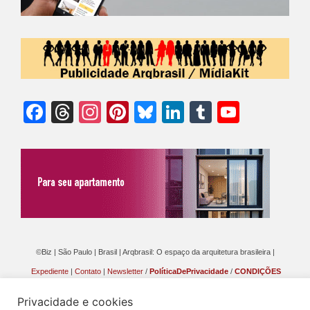
Facebook
Threads
Instagram
Pinterest
Bluesky
LinkedIn
Tumblr
YouTu
Chann
©Biz | São Paulo | Brasil | Arqbrasil: O espaço da arquitetura brasileira |
Expediente
|
Contato
|
Newsletter
/
PolíticaDePrivacidade
/
CONDIÇÕES
GERAIS DE PUBLICAÇÃO (CGP
)
Privacidade e cookies