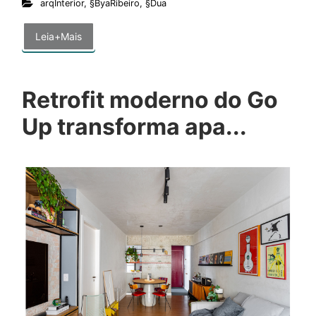
arqInterior
,
§ByaRibeiro
,
§Dua
Leia+Mais
Retrofit moderno do Go
Up transforma apa...