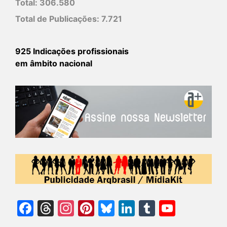
Total:
306.580
Total de Publicações:
7.721
925 Indicações profissionais
em âmbito nacional
Facebook
Threads
Instagram
Pinterest
Bluesky
LinkedIn
Tumblr
YouTu
Chann