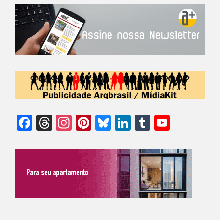
Facebook
Threads
Instagram
Pinterest
Bluesky
LinkedIn
Tumblr
YouTu
Chann