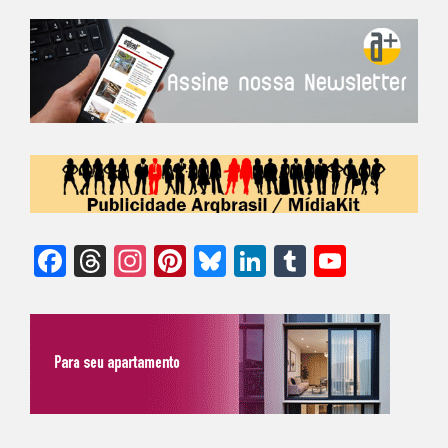
Facebook
Threads
Instagram
Pinterest
Bluesky
LinkedIn
Tumblr
YouTu
Chann