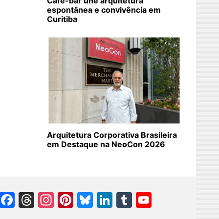
Café-bar une arquitetura
espontânea e convivência em
Curitiba
Arquitetura Corporativa Brasileira
em Destaque na NeoCon 2026
Facebook
Threads
Instagram
Pinterest
Bluesky
LinkedIn
Tumblr
YouTube
Channel