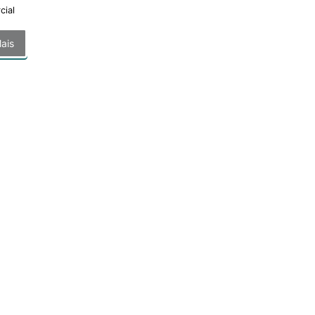
cial
ais