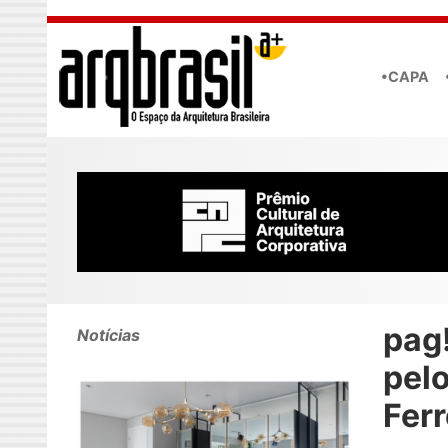
Skip to main content
•CAPA
pag
Notícias
pelo
Ferr