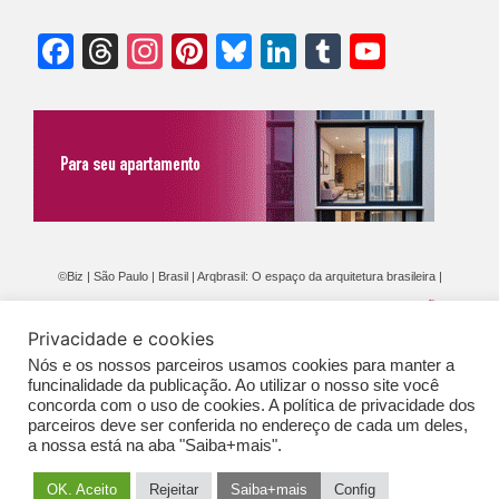
Facebook
Threads
Instagram
Pinterest
Bluesky
LinkedIn
Tumblr
YouTu
Chann
©Biz | São Paulo | Brasil | Arqbrasil: O espaço da arquitetura brasileira |
Expediente
|
Contato
|
Newsletter
/
PolíticaDePrivacidade
/
CONDIÇÕES
Privacidade e cookies
GERAIS DE PUBLICAÇÃO (CGP
)
Nós e os nossos parceiros usamos cookies para manter a
funcinalidade da publicação. Ao utilizar o nosso site você
concorda com o uso de cookies. A política de privacidade dos
parceiros deve ser conferida no endereço de cada um deles,
a nossa está na aba "Saiba+mais".
OK. Aceito
Rejeitar
Saiba+mais
Config