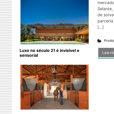
mercado 
Selante, 
de solv
parceri
[…]
Produ
Luxo no século 21 é invisível e
Leia+M
sensorial