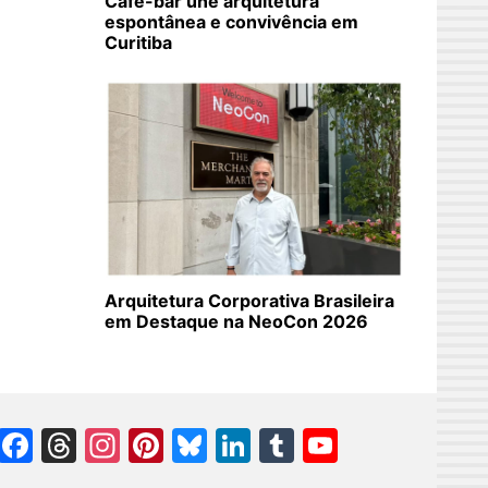
Café-bar une arquitetura
espontânea e convivência em
Curitiba
Arquitetura Corporativa Brasileira
em Destaque na NeoCon 2026
Facebook
Threads
Instagram
Pinterest
Bluesky
LinkedIn
Tumblr
YouTube
Channel