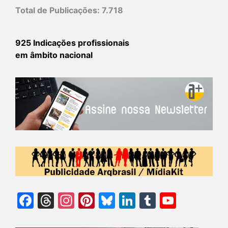
Total de Publicações:
7.718
925 Indicações profissionais
em âmbito nacional
Facebook
Threads
Instagram
Pinterest
Bluesky
LinkedIn
Tumblr
YouTu
Chann