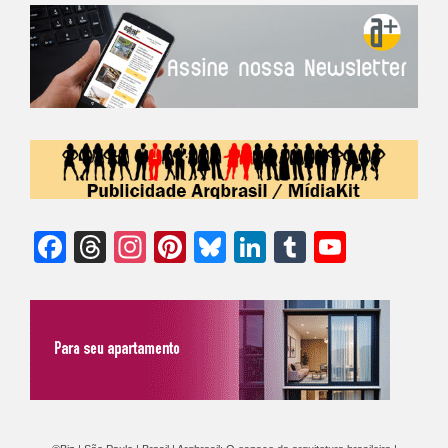
Facebook
Threads
Instagram
Pinterest
Bluesky
LinkedIn
Tumblr
YouTu
Chann