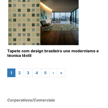
Tapete com design brasileiro une modernismo e
técnica têxtil
1
2
3
4
5
›
»
Corporativos/Comerciais