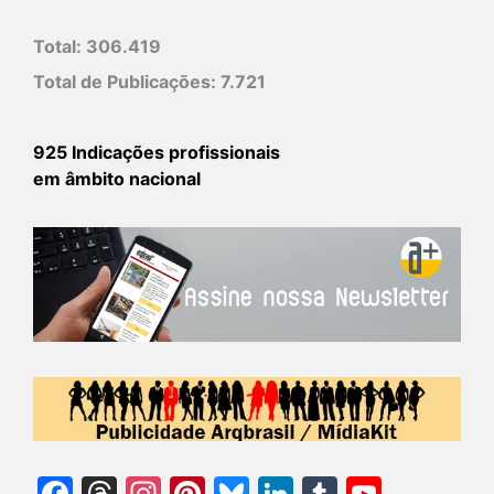
Total:
306.419
Total de Publicações:
7.721
925 Indicações profissionais
em âmbito nacional
Facebook
Threads
Instagram
Pinterest
Bluesky
LinkedIn
Tumblr
YouTu