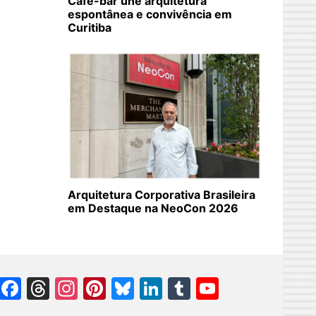
Café-bar une arquitetura
espontânea e convivência em
Curitiba
Arquitetura Corporativa Brasileira
em Destaque na NeoCon 2026
Facebook
Threads
Instagram
Pinterest
Bluesky
LinkedIn
Tumblr
YouTube
Channel