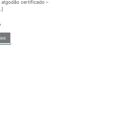
e algodão certificado –
…]
n
ais