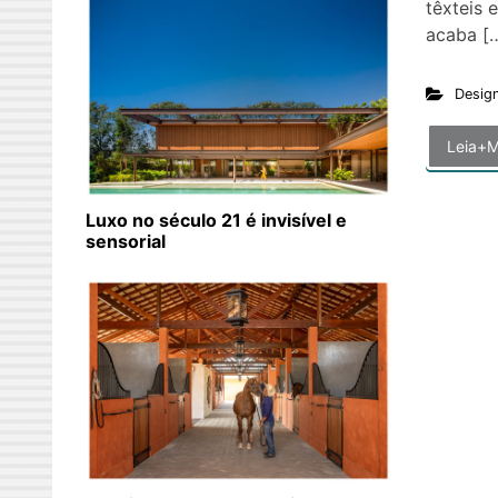
têxteis 
acaba [
Desig
Leia+M
Luxo no século 21 é invisível e
sensorial