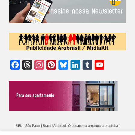
Facebook
Threads
Instagram
Pinterest
Bluesky
LinkedIn
Tumblr
YouTu
Chann
©Biz | São Paulo | Brasil | Arqbrasil: O espaço da arquitetura brasileira |
Expediente
|
Contato
|
Newsletter
/
PolíticaDePrivacidade
/
CONDIÇÕES