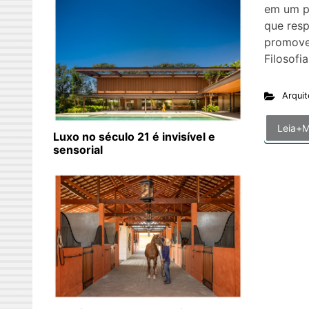
em um pr
que resp
promove 
Filosofi
Arquit
Leia+M
Luxo no século 21 é invisível e
sensorial