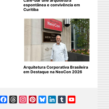
Café-bar une arquitetura
espontânea e convivência em
Curitiba
Arquitetura Corporativa Brasileira
em Destaque na NeoCon 2026
Facebook
Threads
Instagram
Pinterest
Bluesky
LinkedIn
Tumblr
YouTube
Channel