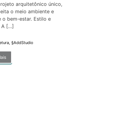
ojeto arquitetônico único,
eita o meio ambiente e
o bem-estar. Estilo e
a A […]
etura
,
§AddStudio
ais