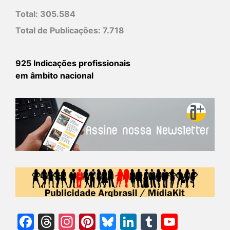
Total:
305.584
Total de Publicações:
7.718
925 Indicações profissionais
em âmbito nacional
Facebook
Threads
Instagram
Pinterest
Bluesky
LinkedIn
Tumblr
YouTu