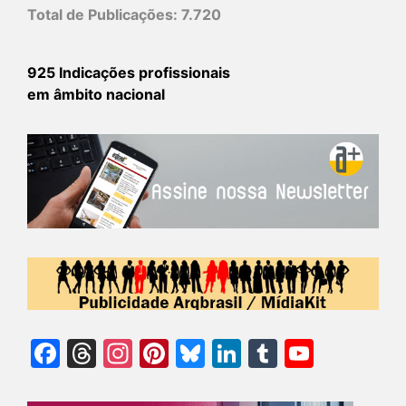
Total de Publicações:
7.720
925 Indicações profissionais
em âmbito nacional
Facebook
Threads
Instagram
Pinterest
Bluesky
LinkedIn
Tumblr
YouTu
Chann