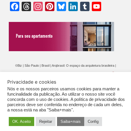
Facebook
Threads
Instagram
Pinterest
Bluesky
LinkedIn
Tumblr
YouTu
Chann
©Biz | São Paulo | Brasil | Arqbrasil: O espaço da arquitetura brasileira |
Expediente
|
Contato
|
Newsletter
/
PolíticaDePrivacidade
/
CONDIÇÕES
Privacidade e cookies
GERAIS DE PUBLICAÇÃO (CGP
)
Nós e os nossos parceiros usamos cookies para manter a
funcinalidade da publicação. Ao utilizar o nosso site você
concorda com o uso de cookies. A política de privacidade dos
parceiros deve ser conferida no endereço de cada um deles,
a nossa está na aba "Saiba+mais".
OK. Aceito
Rejeitar
Saiba+mais
Config