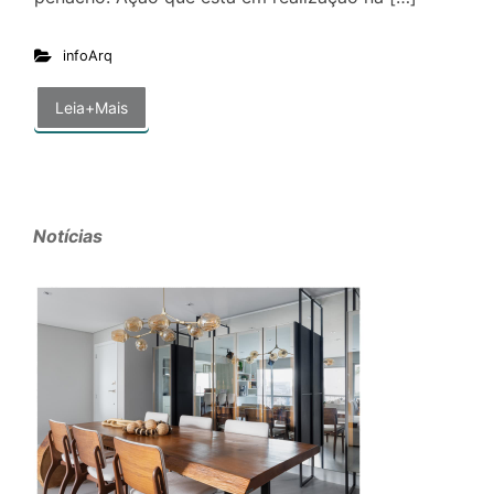
infoArq
Leia+Mais
Notícias