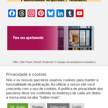
Facebook
Threads
Instagram
Pinterest
Bluesky
LinkedIn
Tumblr
YouTu
Chann
©Biz | São Paulo | Brasil | Arqbrasil: O espaço da arquitetura brasileira |
Expediente
|
Contato
|
Newsletter
/
PolíticaDePrivacidade
/
CONDIÇÕES
Privacidade e cookies
GERAIS DE PUBLICAÇÃO (CGP
)
Nós e os nossos parceiros usamos cookies para manter a
funcinalidade da publicação. Ao utilizar o nosso site você
concorda com o uso de cookies. A política de privacidade dos
parceiros deve ser conferida no endereço de cada um deles,
a nossa está na aba "Saiba+mais".
OK. Aceito
Rejeitar
Saiba+mais
Config