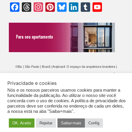
Facebook
Threads
Instagram
Pinterest
Bluesky
LinkedIn
Tumblr
YouTu
Chann
©Biz | São Paulo | Brasil | Arqbrasil: O espaço da arquitetura brasileira |
Expediente
|
Contato
|
Newsletter
/
PolíticaDePrivacidade
/
CONDIÇÕES
Privacidade e cookies
GERAIS DE PUBLICAÇÃO (CGP
)
Nós e os nossos parceiros usamos cookies para manter a
funcinalidade da publicação. Ao utilizar o nosso site você
concorda com o uso de cookies. A política de privacidade dos
parceiros deve ser conferida no endereço de cada um deles,
a nossa está na aba "Saiba+mais".
OK. Aceito
Rejeitar
Saiba+mais
Config