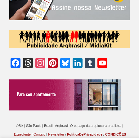
Facebook
Threads
Instagram
Pinterest
Bluesky
LinkedIn
Tumblr
YouTu
Chann
©Biz | São Paulo | Brasil | Arqbrasil: O espaço da arquitetura brasileira |
Expediente
|
Contato
|
Newsletter
/
PolíticaDePrivacidade
/
CONDIÇÕES