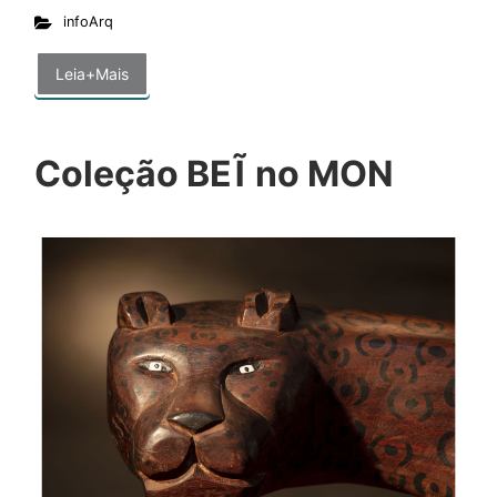
infoArq
Leia+Mais
Coleção BEĨ no MON