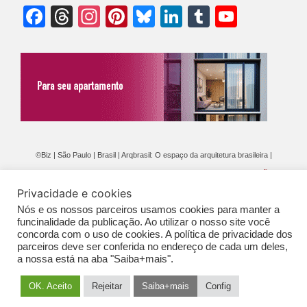
Facebook
Threads
Instagram
Pinterest
Bluesky
LinkedIn
Tumblr
YouTu
Chann
©Biz | São Paulo | Brasil | Arqbrasil: O espaço da arquitetura brasileira |
Expediente
|
Contato
|
Newsletter
/
PolíticaDePrivacidade
/
CONDIÇÕES
Privacidade e cookies
GERAIS DE PUBLICAÇÃO (CGP
)
Nós e os nossos parceiros usamos cookies para manter a
funcinalidade da publicação. Ao utilizar o nosso site você
concorda com o uso de cookies. A política de privacidade dos
parceiros deve ser conferida no endereço de cada um deles,
a nossa está na aba "Saiba+mais".
OK. Aceito
Rejeitar
Saiba+mais
Config