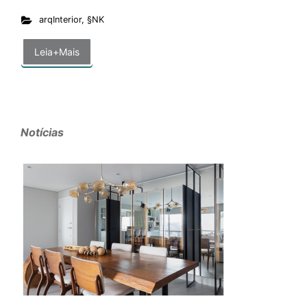
arqInterior
,
§NK
Leia+Mais
Notícias