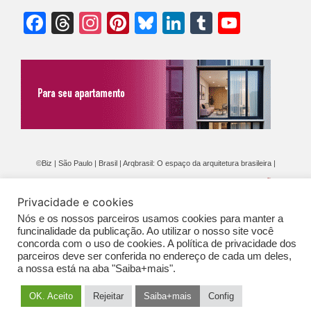
Facebook
Threads
Instagram
Pinterest
Bluesky
LinkedIn
Tumblr
YouTu
Chann
©Biz | São Paulo | Brasil | Arqbrasil: O espaço da arquitetura brasileira |
Expediente
|
Contato
|
Newsletter
/
PolíticaDePrivacidade
/
CONDIÇÕES
Privacidade e cookies
GERAIS DE PUBLICAÇÃO (CGP
)
Nós e os nossos parceiros usamos cookies para manter a
funcinalidade da publicação. Ao utilizar o nosso site você
concorda com o uso de cookies. A política de privacidade dos
parceiros deve ser conferida no endereço de cada um deles,
a nossa está na aba "Saiba+mais".
OK. Aceito
Rejeitar
Saiba+mais
Config