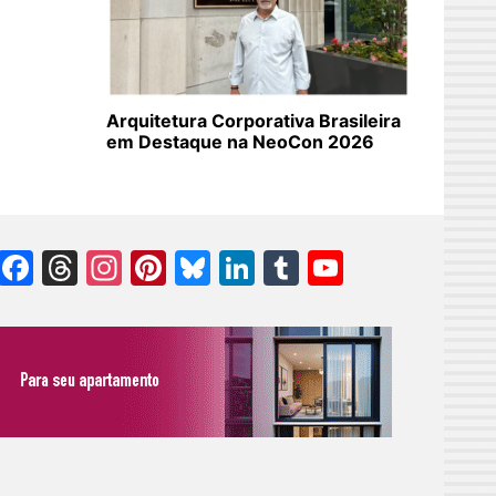
Arquitetura Corporativa Brasileira
em Destaque na NeoCon 2026
Facebook
Threads
Instagram
Pinterest
Bluesky
LinkedIn
Tumblr
YouTube
Channel