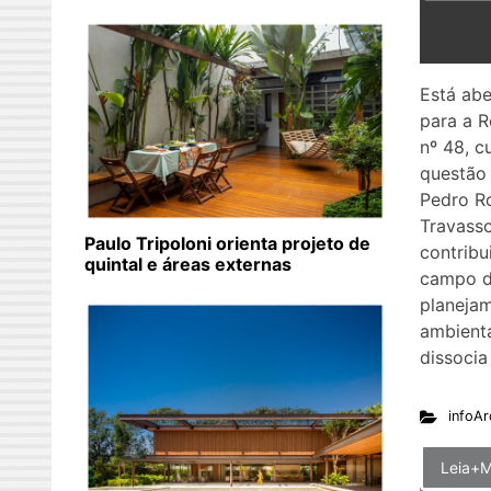
Está abe
para a 
nº 48, c
questão
Pedro R
Travasso
Paulo Tripoloni orienta projeto de
contribu
quintal e áreas externas
campo da
planeja
ambient
dissocia
infoAr
Leia+M