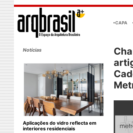
Skip to main content
•CAPA
Cha
Notícias
arti
Cad
Met
Aplicações do vidro reflecta em
interiores residenciais