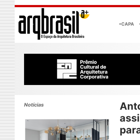
Skip to main content
•CAPA
Anto
Notícias
ass
para