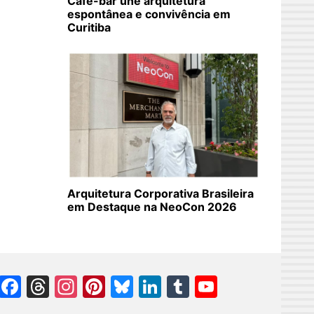
Café-bar une arquitetura
espontânea e convivência em
Curitiba
Arquitetura Corporativa Brasileira
em Destaque na NeoCon 2026
Facebook
Threads
Instagram
Pinterest
Bluesky
LinkedIn
Tumblr
YouTube
Channel